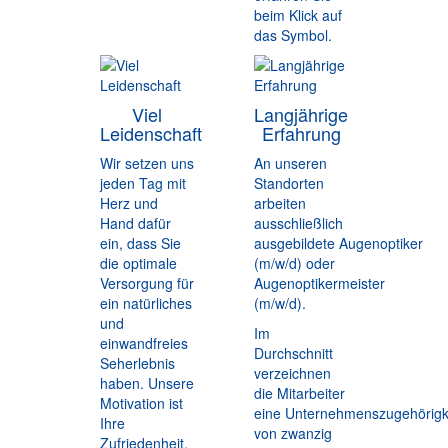
beim Klick auf
das Symbol.
Viel
Langjährige
Leidenschaft
Erfahrung
Wir setzen uns
An unseren
jeden Tag mit
Standorten
Herz und
arbeiten
Hand dafür
ausschließlich
ein, dass Sie
ausgebildete Augenoptiker
die optimale
(m/w/d) oder
Versorgung für
Augenoptikermeister
ein natürliches
(m/w/d).
und
Im
einwandfreies
Durchschnitt
Seherlebnis
verzeichnen
haben. Unsere
die Mitarbeiter
Motivation ist
eine Unternehmenszugehörigk
Ihre
von zwanzig
Zufriedenheit.