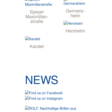
Germers­
Speyer
heim
Maximilian­
straße
Herx­heim
Kandel
NEWS