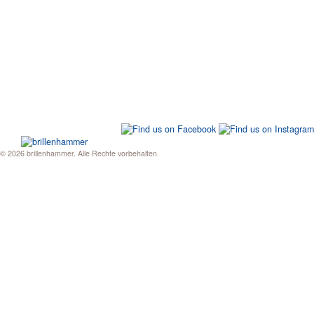
Sonnenbrillen
Sportbrillen
Vergrössernde Sehhilfen
ZEISS-Partner
ZEISS Promotion-Video
Terminvereinbarung
jobs
Kontakt
Impressum
Daten­schutz­erklärung
© 2026 brillenhammer. Alle Rechte vorbehalten.