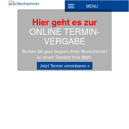
MENU
Toggle navigation
Hier geht es zur
ONLINE TERMIN­
VERGABE
Buchen Sie ganz bequem Ihren Wunschtermin
an einem Standort Ihrer Wahl.
Jetzt Termin vereinbaren »