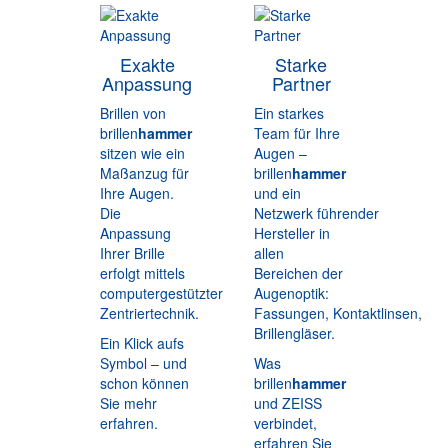
Exakte
Starke
Anpassung
Partner
Brillen von
Ein starkes
brillen
hammer
Team für Ihre
sitzen wie ein
Augen –
Maßanzug für
brillen
hammer
Ihre Augen.
und ein
Die
Netzwerk führender
Anpassung
Hersteller in
Ihrer Brille
allen
erfolgt mittels
Bereichen der
computergestützter
Augenoptik:
Zentriertechnik.
Fassungen, Kontaktlinsen,
Brillengläser.
Ein Klick aufs
Symbol – und
Was
schon können
brillen
hammer
Sie mehr
und ZEISS
erfahren.
verbindet,
erfahren Sie