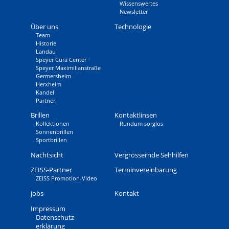
Wissens­wertes
Newsletter
Über uns
Technologie
Team
Historie
Landau
Speyer Cura Center
Speyer Maximilianstraße
Germersheim
Herxheim
Kandel
Partner
Brillen
Kontaktlinsen
Kollektionen
Rundum sorglos
Sonnenbrillen
Sportbrillen
Nachtsicht
Vergrössernde Sehhilfen
ZEISS-Partner
Terminvereinbarung
ZEISS Promotion-Video
jobs
Kontakt
Impressum
Daten­schutz­
erklärung