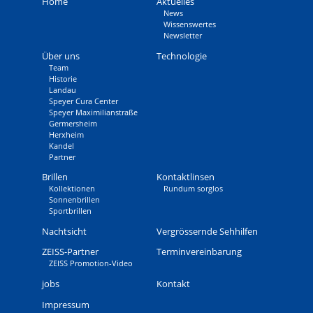
Home
Aktuelles
News
Wissens­wertes
Newsletter
Über uns
Technologie
Team
Historie
Landau
Speyer Cura Center
Speyer Maximilianstraße
Germersheim
Herxheim
Kandel
Partner
Brillen
Kontaktlinsen
Kollektionen
Rundum sorglos
Sonnenbrillen
Sportbrillen
Nachtsicht
Vergrössernde Sehhilfen
ZEISS-Partner
Terminvereinbarung
ZEISS Promotion-Video
jobs
Kontakt
Impressum