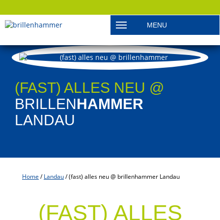
MENU
Toggle navigation
(FAST) ALLES NEU @
BRILLEN
HAMMER
LANDAU
Home
/
Landau
/
(fast) alles neu @ brillenhammer Landau
(FAST) ALLES