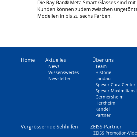
Die Ray-Ban® Meta Smart Glasses sind mit Fe
Kunden können zudem zwischen ungetönten
Modellen in bis zu sechs Farben.
Home
Aktuelles
Über uns
News
Team
Wissens­wertes
Historie
Newsletter
Landau
Speyer Cura Center
Speyer Maximilians
Germersheim
Herxheim
Kandel
Partner
Vergrössernde Sehhilfen
ZEISS-Partner
ZEISS Promotion-Vid