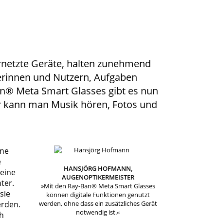
ernetzte Geräte, halten zunehmend
tzerinnen und Nutzern, Aufgaben
an® Meta Smart Glasses gibt es nun
ihr kann man Musik hören, Fotos und
ine
e
HANSJÖRG HOFMANN,
 eine
AUGEN­OPTIKER­­MEISTER
ter.
»Mit den Ray-Ban® Meta Smart Glasses
sie
können digitale Funktionen genutzt
erden.
werden, ohne dass ein zusätzliches Gerät
notwendig ist.«
ch