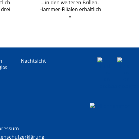
lich.
 drei
n
Nachtsicht
los
pressum
en­schutz­erklärung