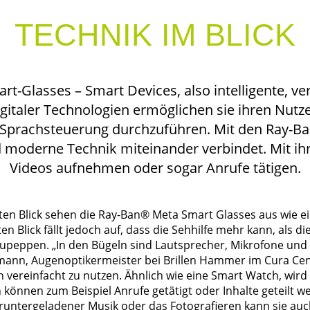
TECHNIK IM BLICK
-Glasses – Smart Devices, also intelligente, v
 digitaler Technologien ermöglichen sie ihren Nu
Sprachsteuerung durchzuführen. Mit den Ray-B
und moderne Technik miteinander verbindet. Mit 
Videos aufnehmen oder sogar Anrufe tätigen.
ersten Blick sehen die Ray-Ban® Meta Smart Glasses aus wie e
en Blick fällt jedoch auf, dass die Sehhilfe mehr kann, als di
fzupeppen. „In den Bügeln sind Lautsprecher, Mikrofone und
fmann, Augenoptikermeister bei Brillen Hammer im Cura Cen
en vereinfacht zu nutzen. Ähnlich wie eine Smart Watch, wird 
önnen zum Beispiel Anrufe getätigt oder Inhalte geteilt w
runtergeladener Musik oder das Fotografieren kann sie au