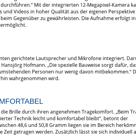
urchführen.“ Mit der integrierten 12-Megapixel-Kamera k
os und Videos in hoher Qualität aus der eigenen Perspektive
beim Gegenüber zu gewährleisten. Die Aufnahme erfolgt in 
 ermöglicht.
h unten gerichtete Lautsprecher und Mikrofone integriert. Da
Hansjörg Hofmann. „Die spezielle Bauweise sorgt dafür, das
die umstehenden Personen nur wenig davon mitbekommen.“ D
terhin wahrgenommen wird.
OMFORTABEL
 die Brille durch ihren angenehmen Tragekomfort. „Beim T
grierter Technik leicht und komfortabel bleibt“, betont der
wischen 48,6 und 50,8 Gramm liegen sie im Bereich herköm
 Zeit getragen werden. Zusätzlich lässt sie sich individuell