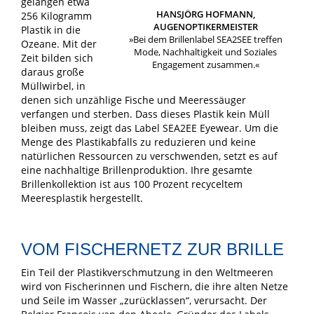
gelangen etwa
HANSJÖRG HOFMANN,
256 Kilogramm
AUGEN­OPTIKER­­MEISTER
Plastik in die
»Bei dem Brillenlabel SEA2SEE treffen
Ozeane. Mit der
Mode, Nachhaltigkeit und Soziales
Zeit bilden sich
Engagement zusammen.«
daraus große
Müllwirbel, in
denen sich unzählige Fische und Meeressäuger
verfangen und sterben. Dass dieses Plastik kein Müll
bleiben muss, zeigt das Label SEA2EE Eyewear. Um die
Menge des Plastikabfalls zu reduzieren und keine
natürlichen Ressourcen zu verschwenden, setzt es auf
eine nachhaltige Brillenproduktion. Ihre gesamte
Brillenkollektion ist aus 100 Prozent recyceltem
Meeresplastik hergestellt.
VOM FISCHERNETZ ZUR BRILLE
Ein Teil der Plastikverschmutzung in den Weltmeeren
wird von Fischerinnen und Fischern, die ihre alten Netze
und Seile im Wasser „zurücklassen“, verursacht. Der