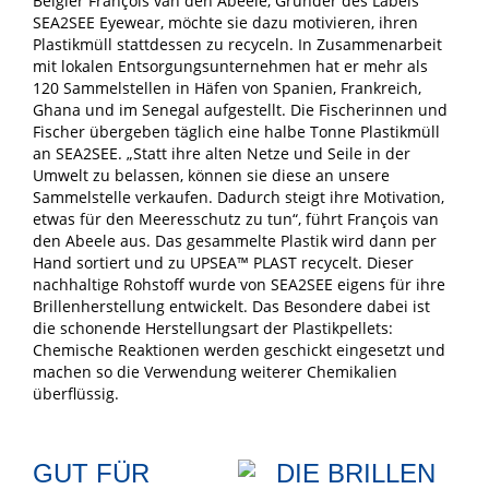
Belgier François van den Abeele, Gründer des Labels
SEA2SEE Eyewear, möchte sie dazu motivieren, ihren
Plastikmüll stattdessen zu recyceln. In Zusammenarbeit
mit lokalen Entsorgungsunternehmen hat er mehr als
120 Sammelstellen in Häfen von Spanien, Frankreich,
Ghana und im Senegal aufgestellt. Die Fischerinnen und
Fischer übergeben täglich eine halbe Tonne Plastikmüll
an SEA2SEE. „Statt ihre alten Netze und Seile in der
Umwelt zu belassen, können sie diese an unsere
Sammelstelle verkaufen. Dadurch steigt ihre Motivation,
etwas für den Meeresschutz zu tun“, führt François van
den Abeele aus. Das gesammelte Plastik wird dann per
Hand sortiert und zu UPSEA™ PLAST recycelt. Dieser
nachhaltige Rohstoff wurde von SEA2SEE eigens für ihre
Brillenherstellung entwickelt. Das Besondere dabei ist
die schonende Herstellungsart der Plastikpellets:
Chemische Reaktionen werden geschickt eingesetzt und
machen so die Verwendung weiterer Chemikalien
überflüssig.
GUT FÜR