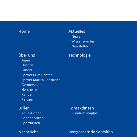
Home
Aktuelles
News
Wissens­wertes
Newsletter
Über uns
Technologie
Team
Historie
Landau
Speyer Cura Center
Speyer Maximilianstraße
Germersheim
Herxheim
Kandel
Partner
Brillen
Kontaktlinsen
Kollektionen
Rundum sorglos
Sonnenbrillen
Sportbrillen
Nachtsicht
Vergrössernde Sehhilfen