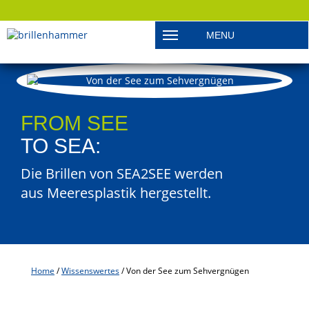
MENU
Toggle navigation
FROM SEE
TO SEA:
Die Brillen von SEA2SEE werden
aus Meeres­plastik hergestellt.
Home
/
Wissens­wertes
/
Von der See zum Sehvergnügen